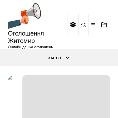
Оголошення
Перейти
Житомир
до
вмісту
Оголошення
Житомир
Онлайн дошка оголошень
ЗМІСТ