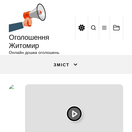
Оголошення
Перейти
Житомир
до
вмісту
Оголошення
Житомир
Онлайн дошка оголошень
ЗМІСТ