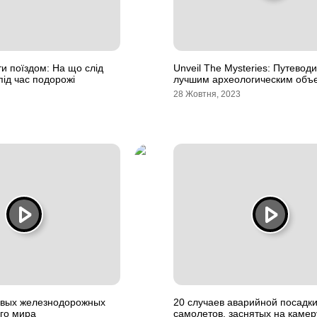
и поїздом: На що слід
Unveil The Mysteries: Путевод
під час подорожі
лучшим археологическим объ
28 Жовтня, 2023
ивых железнодорожных
20 случаев аварийной посадк
его мира
самолетов, заснятых на камер