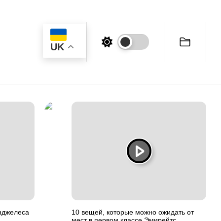
UK
Анджелеса
10 вещей, которые можно ожидать от
мест в первом классе Эмирейтс