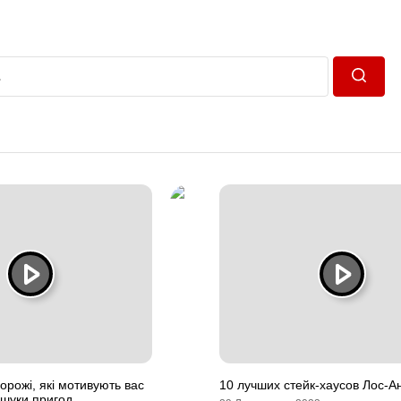
Пошук
орожі, які мотивують вас
10 лучших стейк-хаусов Лос-
ошуки пригод