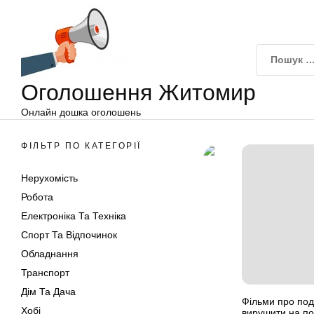
Оголошення
Перейти
Житомир
до
вмісту
Оголошення Житомир
Онлайн дошка оголошень
ФІЛЬТР ПО КАТЕГОРІЇ
Нерухомість
Робота
Електроніка Та Техніка
Спорт Та Відпочинок
Обладнання
Транспорт
Дім Та Дача
Фільми про под
Хобі
вирушити на п