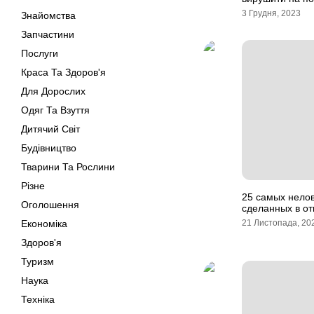
3 Грудня, 2023
Знайомства
Запчастини
Послуги
Краса Та Здоров'я
Для Дорослих
Одяг Та Взуття
Дитячий Світ
Будівництво
Тварини Та Рослини
Різне
25 самых нело
Оголошення
сделанных в от
Економіка
21 Листопада, 20
Здоров'я
Туризм
Наука
Техніка