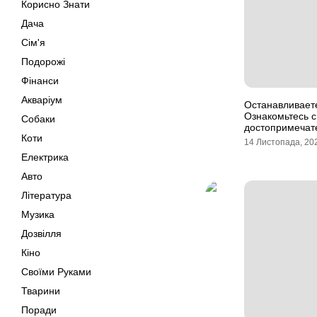
Корисно Знати
Дача
Сім'я
Подорожі
Фінанси
Акваріум
Останавливает
Ознакомьтесь 
Собаки
достопримечат
Коти
14 Листопада, 20
Електрика
Авто
Література
Музика
Дозвілля
Кіно
Своїми Руками
Тварини
Поради