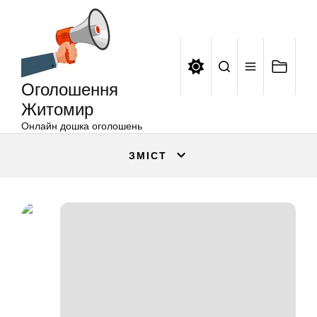
Оголошення
Перейти
Житомир
до
вмісту
Оголошення
Житомир
Онлайн дошка оголошень
ЗМІСТ