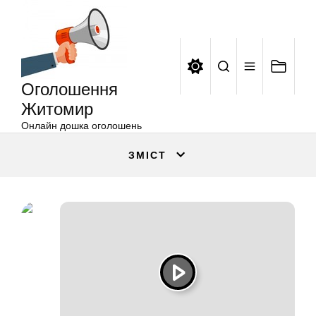
Оголошення
Перейти
Житомир
до
вмісту
Оголошення
Житомир
Онлайн дошка оголошень
ЗМІСТ