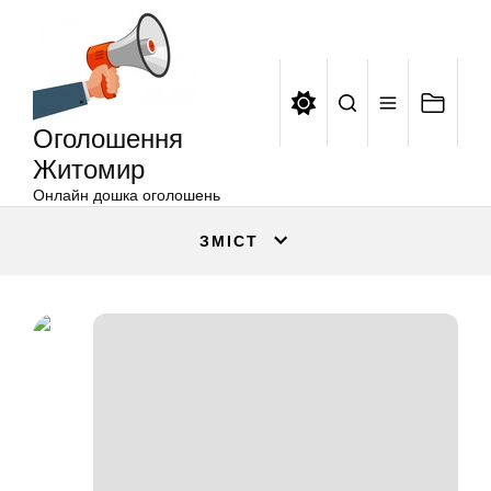
Оголошення
Перейти
Житомир
до
вмісту
Оголошення
Житомир
Онлайн дошка оголошень
ЗМІСТ