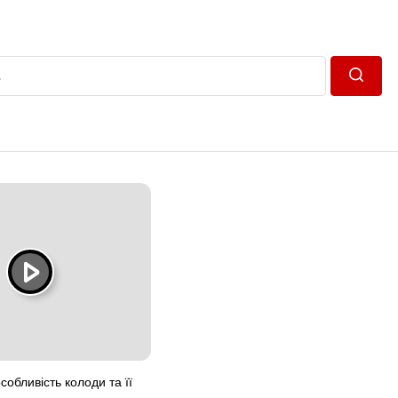
Пошук
обливість колоди та її