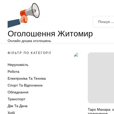
Оголошення
Перейти
Житомир
до
вмісту
Оголошення Житомир
Онлайн дошка оголошень
ФІЛЬТР ПО КАТЕГОРІЇ
Нерухомість
Робота
Електроніка Та Техніка
Спорт Та Відпочинок
Обладнання
Транспорт
Дім Та Дача
Таро Манара: ос
Хобі
тлумачення