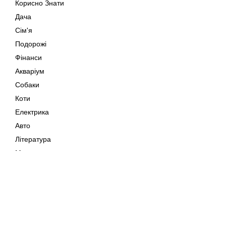
Корисно Знати
Дача
Сім'я
Подорожі
Фінанси
Акваріум
Собаки
Коти
Електрика
Авто
Література
Музика
Дозвілля
Кіно
Мапа сайту
Своїми Руками
Тварини
Авторське право © 202
Поради