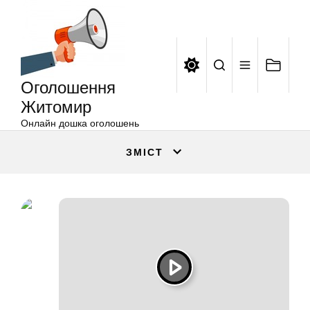
Оголошення
Перейти
Житомир
до
вмісту
Оголошення
Житомир
Онлайн дошка оголошень
ЗМІСТ