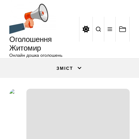
Оголошення
Перейти
Житомир
до
вмісту
Оголошення
Житомир
Онлайн дошка оголошень
ЗМІСТ