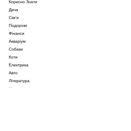
Корисно Знати
Дача
Сім'я
Подорожі
Фінанси
Акваріум
Собаки
Коти
Електрика
Авто
Література
Музика
Дозвілля
Кіно
Мапа сайту
Своїми Руками
Тварини
Авторське право © 202
Поради