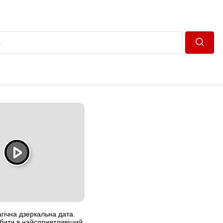
Пошук
гічна дзеркальна дата.
бити в найсприятливіший