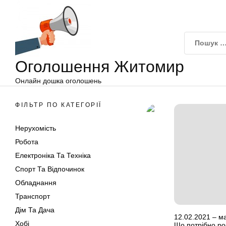
Оголошення
Перейти
Житомир
до
вмісту
Оголошення Житомир
Онлайн дошка оголошень
ФІЛЬТР ПО КАТЕГОРІЇ
Нерухомість
Робота
Електроніка Та Техніка
Спорт Та Відпочинок
Обладнання
Транспорт
Дім Та Дача
12.02.2021 – ма
Хобі
Що потрібно ро