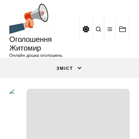
Оголошення
Перейти
Житомир
до
вмісту
Оголошення
Житомир
Онлайн дошка оголошень
ЗМІСТ