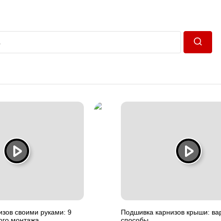
Пошук
изов своими руками: 9
Подшивка карнизов крыши: ва
ого монтажа
способы