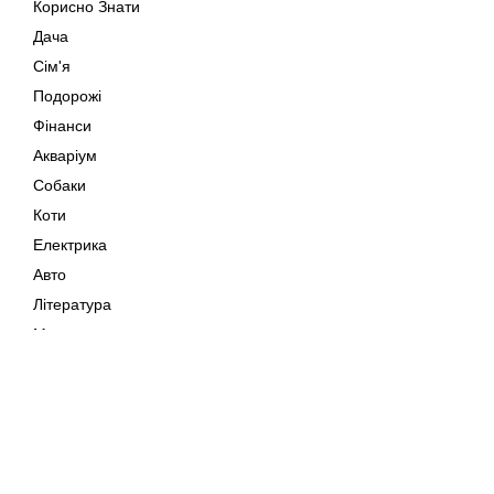
Корисно Знати
Дача
Сім'я
Подорожі
Фінанси
Акваріум
Собаки
Коти
Електрика
Авто
Література
Музика
Дозвілля
Кіно
Мапа сайту
Своїми Руками
Тварини
Авторське право © 202
Поради