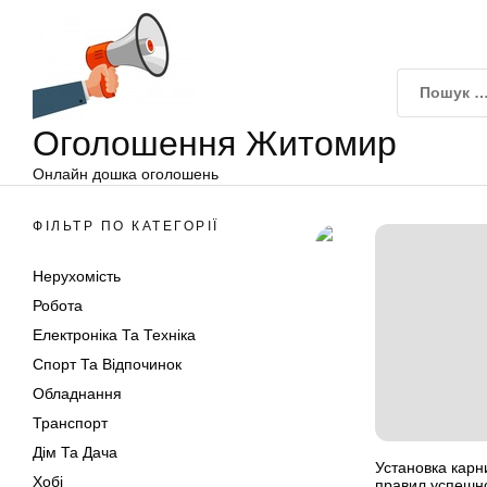
Оголошення
Перейти
Житомир
до
вмісту
Оголошення Житомир
Онлайн дошка оголошень
ФІЛЬТР ПО КАТЕГОРІЇ
Нерухомість
Робота
Електроніка Та Техніка
Спорт Та Відпочинок
Обладнання
Транспорт
Дім Та Дача
Установка карн
Хобі
правил успешн