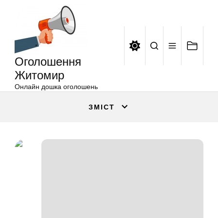
Оголошення
Перейти
Житомир
до
вмісту
Оголошення
Житомир
Онлайн дошка оголошень
ЗМІСТ