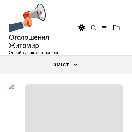
Оголошення
Перейти
Житомир
до
вмісту
Оголошення
Житомир
Онлайн дошка оголошень
ЗМІСТ