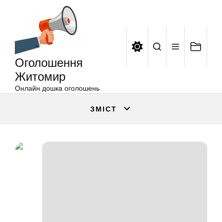
Оголошення
Перейти
Житомир
до
вмісту
Оголошення
Житомир
Онлайн дошка оголошень
ЗМІСТ