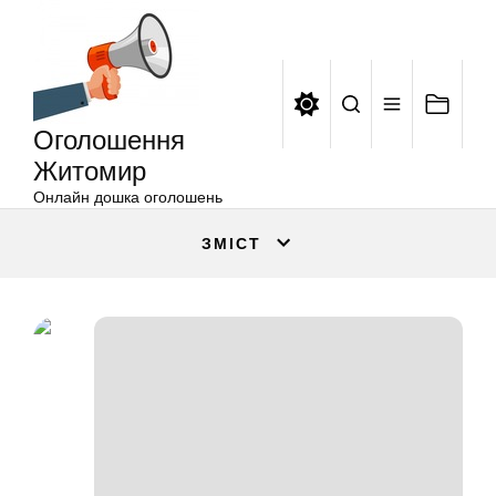
Оголошення
Перейти
Житомир
до
вмісту
Оголошення
Житомир
Онлайн дошка оголошень
ЗМІСТ