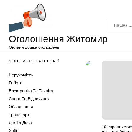
Оголошення
Перейти
Житомир
до
вмісту
Оголошення Житомир
Онлайн дошка оголошень
ФІЛЬТР ПО КАТЕГОРІЇ
Нерухомість
Робота
Електроніка Та Техніка
Спорт Та Відпочинок
Обладнання
Транспорт
Дім Та Дача
10 европейских
Хобі
для семейного 