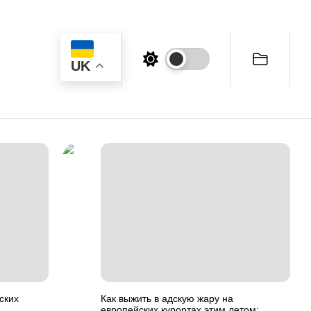
UK
ских
Как выжить в адскую жару на
европейских курортах этим летом: