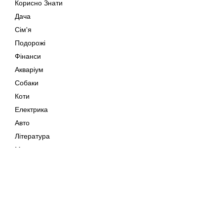
Корисно Знати
Дача
Сім'я
Подорожі
Фінанси
Акваріум
Собаки
Коти
Електрика
Авто
Література
Музика
Дозвілля
Кіно
Мапа сайту
Своїми Руками
Тварини
Авторське право © 202
Поради