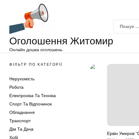
Оголошення
Перейти
Житомир
до
вмісту
Оголошення Житомир
Онлайн дошка оголошень
ФІЛЬТР ПО КАТЕГОРІЇ
Нерухомість
Робота
Електроніка Та Техніка
Спорт Та Відпочинок
Обладнання
Транспорт
Дім Та Дача
Ервін Умеров “
Хобі