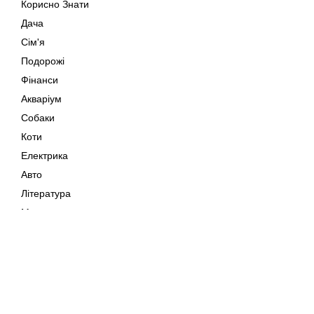
Корисно Знати
Дача
Сім'я
Подорожі
Фінанси
Акваріум
Собаки
Коти
Електрика
Авто
Література
Музика
Дозвілля
Кіно
Мапа сайту
Своїми Руками
Тварини
Авторське право © 202
Поради