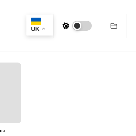
UK
ини