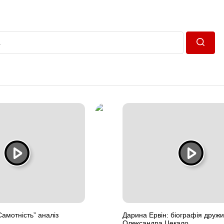
Пошук
Самотність” аналіз
Дарина Ервін: біографія друж
Олександра Цекало