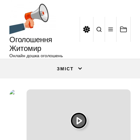
Оголошення
Перейти
Житомир
до
вмісту
Оголошення
Житомир
Онлайн дошка оголошень
ЗМІСТ