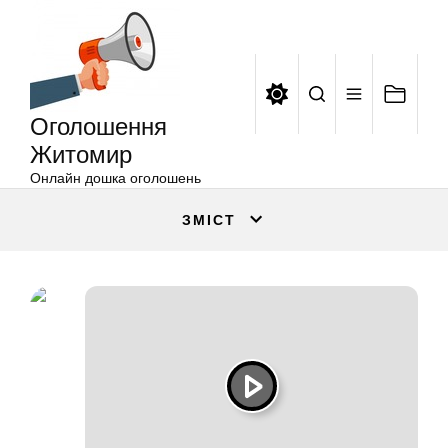
Оголошення
Перейти
Житомир
до
вмісту
Оголошення
Житомир
Онлайн дошка оголошень
ЗМІСТ