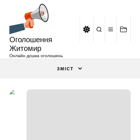
Оголошення
Перейти
Житомир
до
вмісту
Оголошення
Житомир
Онлайн дошка оголошень
ЗМІСТ