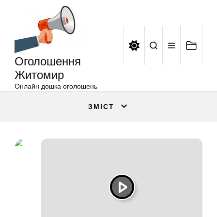
Оголошення
Перейти
Житомир
до
вмісту
Оголошення
Житомир
Онлайн дошка оголошень
ЗМІСТ