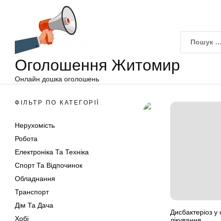
Оголошення
Перейти
Житомир
до
вмісту
Оголошення Житомир
Онлайн дошка оголошень
ФІЛЬТР ПО КАТЕГОРІЇ
Нерухомість
Робота
Електроніка Та Техніка
Спорт Та Відпочинок
Обладнання
Транспорт
Дім Та Дача
Дисбактеріоз у
Хобі
лікування