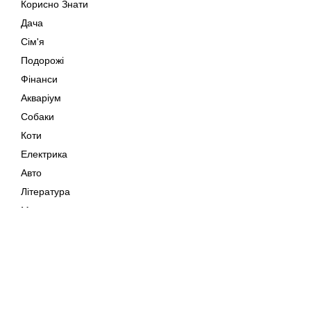
Корисно Знати
Дача
Сім'я
Подорожі
Фінанси
Акваріум
Собаки
Коти
Електрика
Авто
Література
Музика
Дозвілля
Кіно
Мапа сайту
Своїми Руками
Тварини
Авторське право © 202
Поради