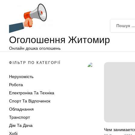
Оголошення
Перейти
Житомир
до
вмісту
Оголошення Житомир
Онлайн дошка оголошень
ФІЛЬТР ПО КАТЕГОРІЇ
Нерухомість
Робота
Електроніка Та Техніка
Спорт Та Відпочинок
Обладнання
Транспорт
Дім Та Дача
Чем занимаетс
Хобі