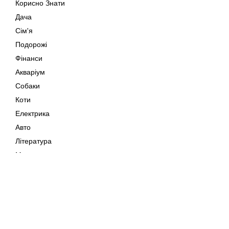
Корисно Знати
Дача
Сім'я
Подорожі
Фінанси
Акваріум
Собаки
Коти
Електрика
Авто
Література
Музика
Дозвілля
Кіно
Мапа сайту
Своїми Руками
Тварини
Авторське право © 202
Поради