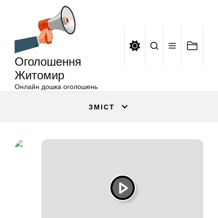
Оголошення
Перейти
Житомир
до
вмісту
Оголошення
Житомир
Онлайн дошка оголошень
ЗМІСТ