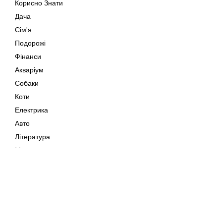
Корисно Знати
Дача
Сім'я
Подорожі
Фінанси
Акваріум
Собаки
Коти
Електрика
Авто
Література
Музика
Дозвілля
Кіно
Мапа сайту
Своїми Руками
Тварини
Авторське право © 202
Поради