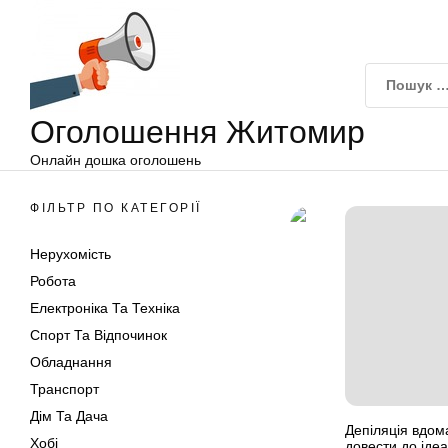
Оголошення
Перейти
Житомир
до
вмісту
Оголошення Житомир
Онлайн дошка оголошень
ФІЛЬТР ПО КАТЕГОРІЇ
Нерухомість
Робота
Електроніка Та Техніка
Спорт Та Відпочинок
Обладнання
Транспорт
Дім Та Дача
Депіляція вдома
Хобі
довести до ідеал