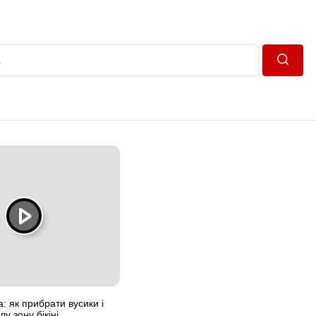
Пошук
: як прибрати вусики і
у зону бікіні