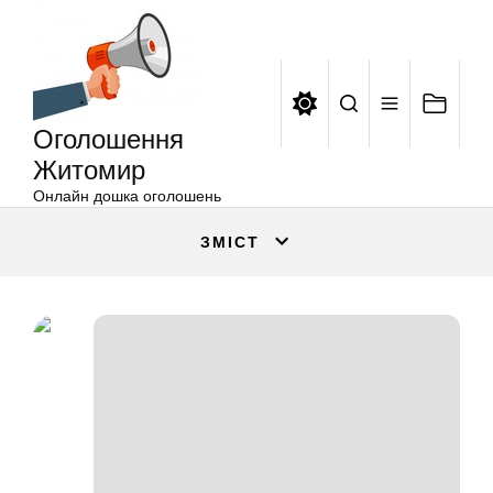
Оголошення
Перейти
Житомир
до
вмісту
Оголошення
Житомир
Онлайн дошка оголошень
ЗМІСТ