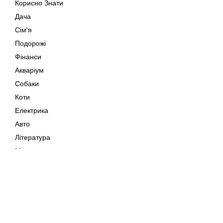
Корисно Знати
Дача
Сім'я
Подорожі
Фінанси
Акваріум
Собаки
Коти
Електрика
Авто
Література
Музика
Дозвілля
Кіно
Мапа сайту
Своїми Руками
Тварини
Авторське право © 202
Поради