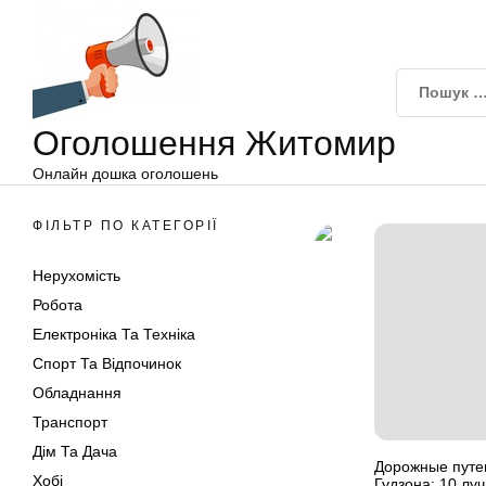
Оголошення
Перейти
Житомир
до
вмісту
Оголошення Житомир
Онлайн дошка оголошень
ФІЛЬТР ПО КАТЕГОРІЇ
Нерухомість
Робота
Електроніка Та Техніка
Спорт Та Відпочинок
Обладнання
Транспорт
Дім Та Дача
Дорожные путе
Хобі
Гудзона: 10 лу