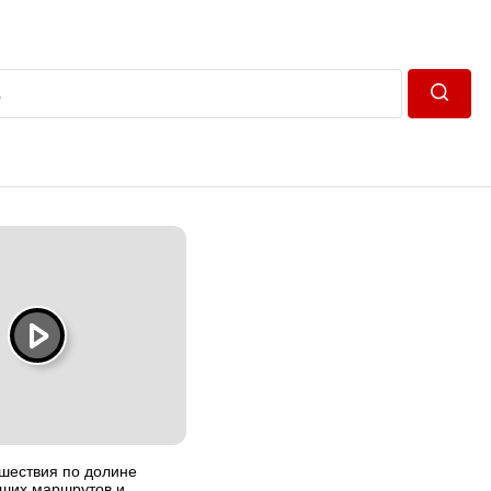
Пошук
шествия по долине
чших маршрутов и