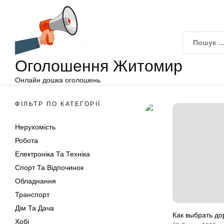
Оголошення
Перейти
Житомир
до
вмісту
Оголошення Житомир
Онлайн дошка оголошень
ФІЛЬТР ПО КАТЕГОРІЇ
Нерухомість
Робота
Електроніка Та Техніка
Спорт Та Відпочинок
Обладнання
Транспорт
Дім Та Дача
Как выбрать д
Хобі