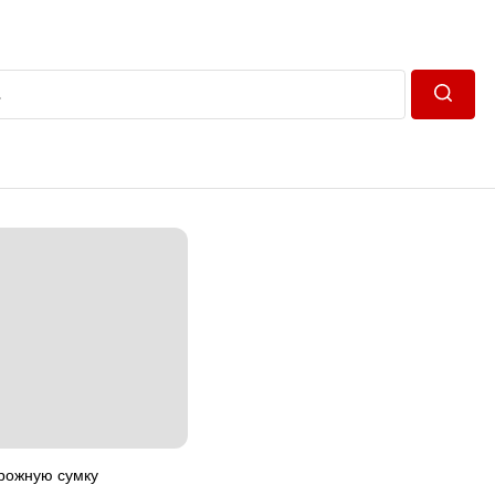
Пошук
орожную сумку