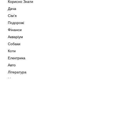
Корисно Знати
Дача
Сім'я
Подорожі
Фінанси
Акваріум
Собаки
Коти
Електрика
Авто
Література
Музика
Дозвілля
Кіно
Мапа сайту
Своїми Руками
Тварини
Авторське право © 202
Поради