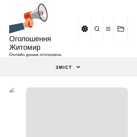
Оголошення
Перейти
Житомир
до
вмісту
Оголошення
Житомир
Онлайн дошка оголошень
ЗМІСТ