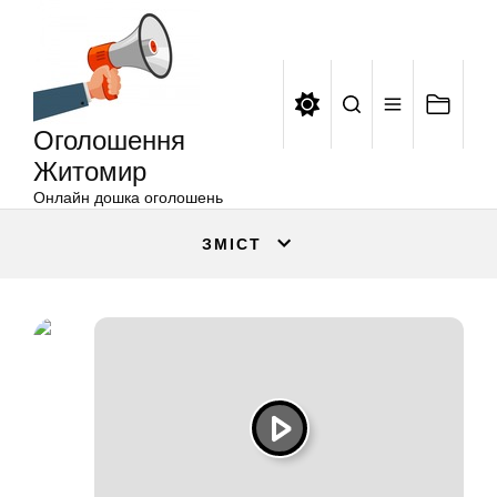
Оголошення
Перейти
Житомир
до
вмісту
Оголошення
Житомир
Онлайн дошка оголошень
ЗМІСТ