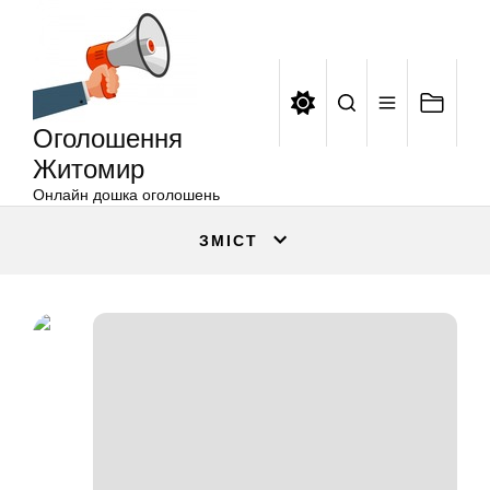
Оголошення
Перейти
Житомир
до
вмісту
Оголошення
Житомир
Онлайн дошка оголошень
ЗМІСТ