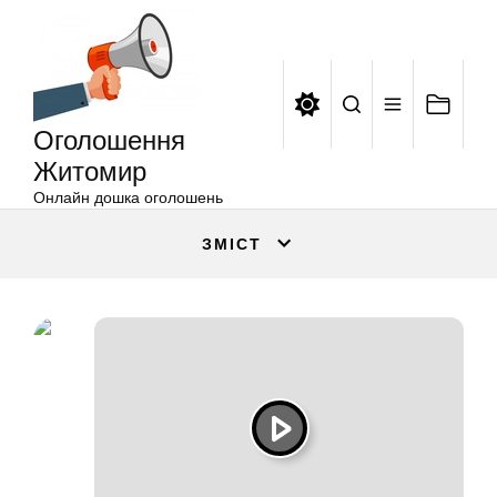
Оголошення
Перейти
Житомир
до
вмісту
Оголошення
Житомир
Онлайн дошка оголошень
ЗМІСТ