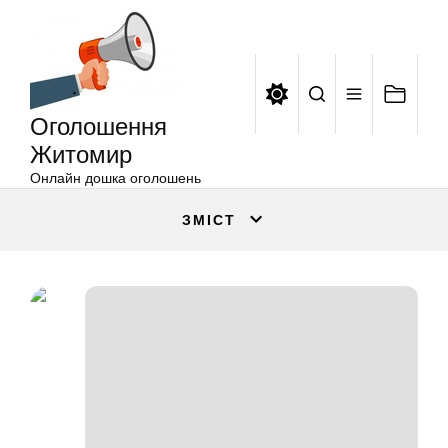
Оголошення
Перейти
Житомир
до
вмісту
Оголошення
Житомир
Онлайн дошка оголошень
ЗМІСТ