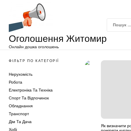
Оголошення
Перейти
Житомир
до
вмісту
Оголошення Житомир
Онлайн дошка оголошень
ФІЛЬТР ПО КАТЕГОРІЇ
Нерухомість
Робота
Електроніка Та Техніка
Спорт Та Відпочинок
Обладнання
Транспорт
Дім Та Дача
Як визначити ро
Хобі
поміряти куртк