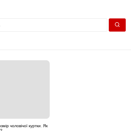
Пошук
змір чоловічої куртки. Як
у?