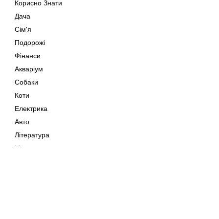
Корисно Знати
Дача
Сім'я
Подорожі
Фінанси
Акваріум
Собаки
Коти
Електрика
Авто
Література
Музика
Дозвілля
Кіно
Мапа сайту
Своїми Руками
Тварини
Авторське право © 202
Поради